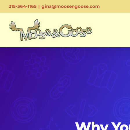
Skip
215-364-1165
|
gina@moosengoose.com
to
content
Why Yo