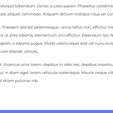
 volutpat bibendum. Donec a justo sapien. Phasellus condim
tate aliquet commodo. Aliquam dictum tristique risus vel cur
Praesent sed est pellentesque, varius tellus non, efficitur nis
is ut ante lobortis, elementum orci efficitur, bibendum leo. Nul
pien, a lobortis augue. Morbi ullamcorper erat vel nunc e
tium blandit ultrices.
it. Vivamus urna lorem, dapibus in odio nec, dapibus maximu
ur in diam eget lorem vehicula scelerisque. Mauris neque nib
l etiam pulvinar nib.