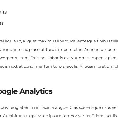
ite
es
l ligula ut, aliquet maximus libero. Pellentesque finibus tellu
s nunc ante, ac placerat turpis imperdiet in. Aenean posuere t
corper rutrum. Duis nec lobortis ex. Nunc ac semper sapien, 
euismod, at condimentum turpis iaculis. Aliquam pretium bla
ogle Analytics
us, feugiat enim in, lacinia augue. Cras scelerisque risus vel
 Curabitur a turpis vitae ipsum tempor varius. Etiam iaculis p