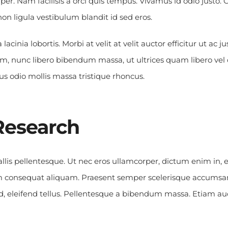
rper. Nam facilisis a orci quis tempus. Vivamus id odio justo.
n ligula vestibulum blandit id sed eros.
acinia lobortis. Morbi at velit at velit auctor efficitur ut ac jus
um, nunc libero bibendum massa, ut ultrices quam libero vel do
s odio mollis massa tristique rhoncus.
Research
vallis pellentesque. Ut nec eros ullamcorper, dictum enim in, 
um consequat aliquam. Praesent semper scelerisque accumsan.
sed, eleifend tellus. Pellentesque a bibendum massa. Etiam auc