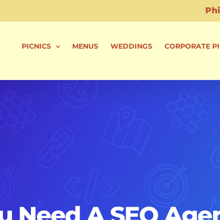
PICNICS
MENUS
WEDDINGS
CORPORATE PI
u Need A SEO Age