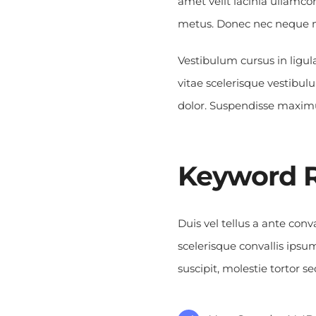
amet velit lacinia ullamco
metus. Donec nec neque no
Vestibulum cursus in ligula l
vitae scelerisque vestibul
dolor. Suspendisse maximu
Keyword 
Duis vel tellus a ante con
scelerisque convallis ips
suscipit, molestie tortor 