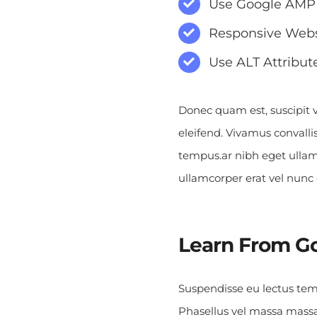
Use Google AMP
Responsive Webs
Use ALT Attribut
Donec quam est, suscipit ve
eleifend. Vivamus convalli
tempus.ar nibh eget ullam
ullamcorper erat vel nunc 
Learn From Go
Suspendisse eu lectus temp
Phasellus vel massa massa.