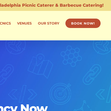
CNICS
VENUES
OUR STORY
BOOK NOW!
ncy Now