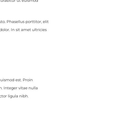
 Curabitur ut euismod
to. Phasellus porttitor, elit
lor. In sit amet ultricies
euismod est. Proin
 Integer vitae nulla
tor ligula nibh.