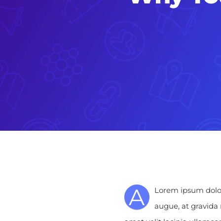
A
Lorem ipsum dolor 
augue, at gravida 